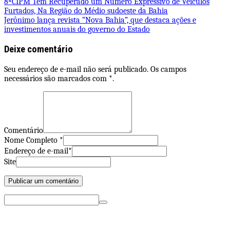
Navegação
8ªCIPM Tem Recuperado um Número Expressivo de Veículos
Share
Furtados, Na Região do Médio sudoeste da Bahia
de
Jerônimo lança revista “Nova Bahia”, que destaca ações e
investimentos anuais do governo do Estado
Post
Deixe comentário
Seu endereço de e-mail não será publicado. Os campos
necessários são marcados com *.
Comentário
Nome Completo *
Endereço de e-mail*
Site
Pesquisar
por: