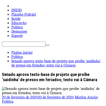
Pular
para
INICIO
o
Plantão Policial
conteúdo
Saúde
Educação
Política
Destaques
Esporte
Pesquisar
por:
Página inicial
Política
Senado aprova texto-base de projeto que proíbe ‘saidinha’
de presos em feriados; texto vai à Câmara
Senado aprova texto-base de projeto que proíbe
‘saidinha’ de presos em feriados; texto vai à Câmara
20 de fevereiro de 2024
20 de fevereiro de 2024
Marlon Araújo
Política