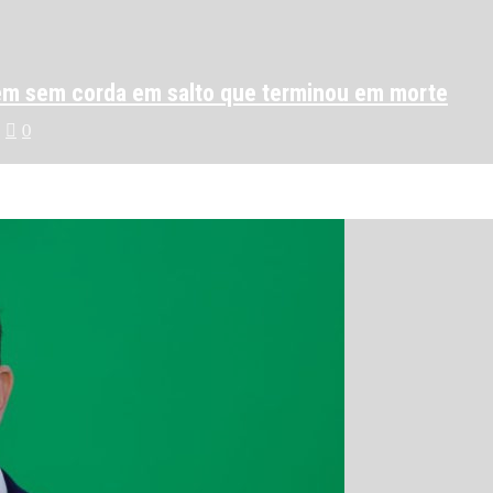
vem sem corda em salto que terminou em morte
0