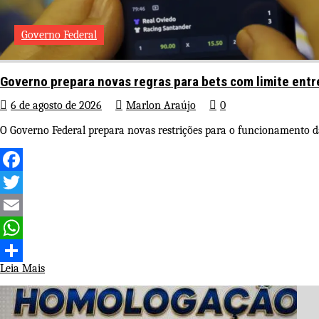
Governo Federal
Governo prepara novas regras para bets com limite entr
6 de agosto de 2026
Marlon Araújo
0
O Governo Federal prepara novas restrições para o funcionamento da
Facebook
Twitter
Email
WhatsApp
Leia Mais
Share