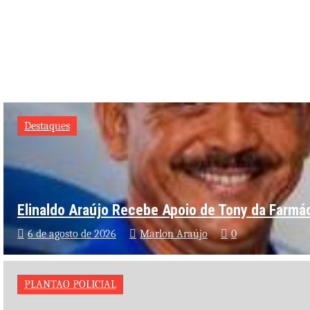
Destaques
Elinaldo Araújo Recebe Apoio de Tony da Farmác
6 de agosto de 2026
Marlon Araújo
0
PLANTAO POLICIAL