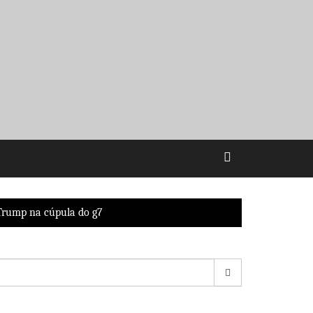
 Trump na cúpula do g7
esquisar
r: