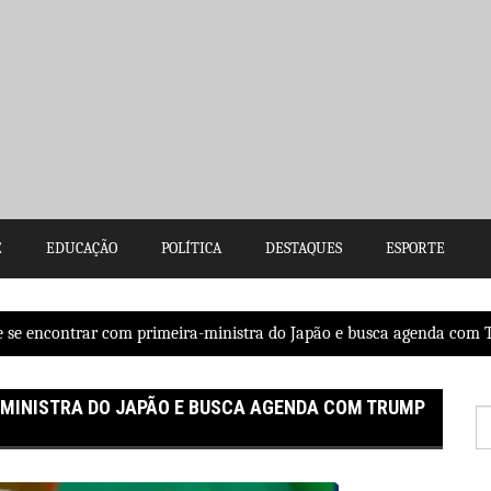
E
EDUCAÇÃO
POLÍTICA
DESTAQUES
ESPORTE
e se encontrar com primeira-ministra do Japão e busca agenda com
-MINISTRA DO JAPÃO E BUSCA AGENDA COM TRUMP
P
po