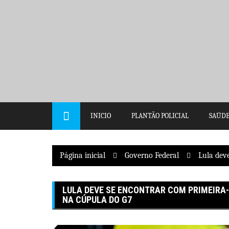
Pular
para
o
conteúdo
INICIO
PLANTÃO POLICIAL
SAÚD
Página inicial
Governo Federal
Lula dev
LULA DEVE SE ENCONTRAR COM PRIMEIRA
NA CÚPULA DO G7