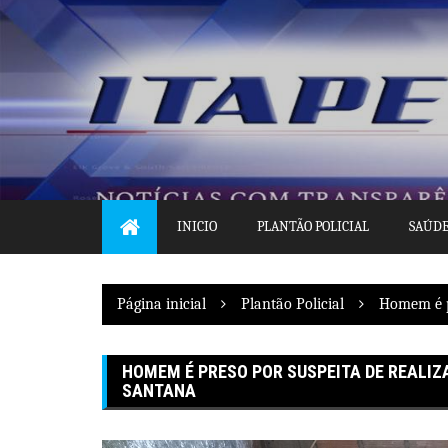
Pular
para
o
conteúdo
INICIO
PLANTÃO POLICIAL
SAÚD
Página inicial
Plantão Policial
Homem é pr
HOMEM É PRESO POR SUSPEITA DE REALIZA
SANTANA