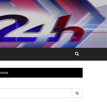
antana
esquisar
r: