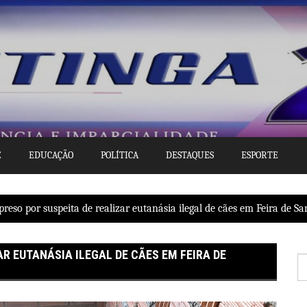
E
EDUCAÇÃO
POLÍTICA
DESTAQUES
ESPORTE
eso por suspeita de realizar eutanásia ilegal de cães em Feira de S
R EUTANÁSIA ILEGAL DE CÃES EM FEIRA DE
P
po