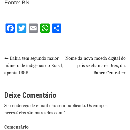
Fonte: BN
Facebook
Twitter
Email
WhatsApp
Share
Navegação
Bahia tem segundo maior
Nome da nova moeda digital do
número de indígenas do Brasil,
país se chamará Drex, diz
de
aponta IBGE
Banco Central
Post
Deixe Comentário
Seu endereço de e-mail não será publicado. Os campos
necessários são marcados com *.
Comentário