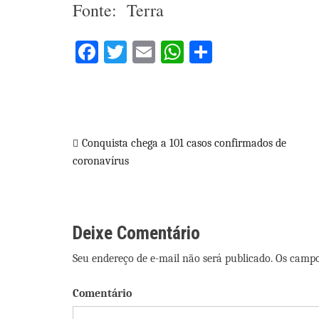
Fonte: Terra
Facebook
Twitter
Email
WhatsApp
Share
Navegação
Conquista chega a 101 casos confirmados de
coronavírus
de
Post
Deixe Comentário
Seu endereço de e-mail não será publicado. Os camp
Comentário