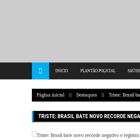
Pular
para
o
conteúdo
INICIO
PLANTÃO POLICIAL
SAÚD
Página inicial
Destaques
Triste: Brasil 
TRISTE: BRASIL BATE NOVO RECORDE NEGA