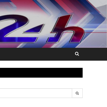
esquisar
r: