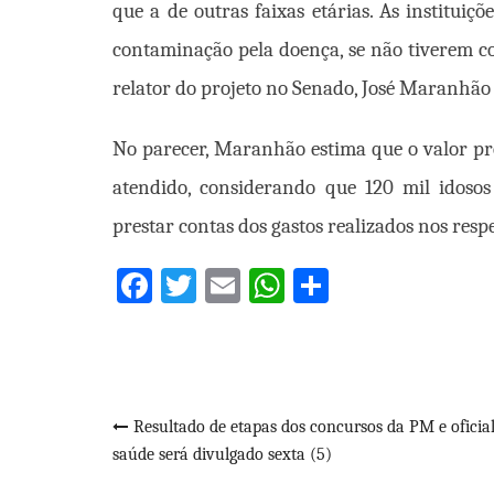
que a de outras faixas etárias. As institui
contaminação pela doença, se não tiverem c
relator do projeto no Senado, José Maranhão
No parecer, Maranhão estima que o valor pre
atendido, considerando que 120 mil idosos 
prestar contas dos gastos realizados nos resp
Facebook
Twitter
Email
WhatsApp
Share
Navegação
Resultado de etapas dos concursos da PM e oficial
saúde será divulgado sexta (5)
de