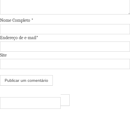
Nome Completo *
Endereço de e-mail*
Site
Pesquisar
por: