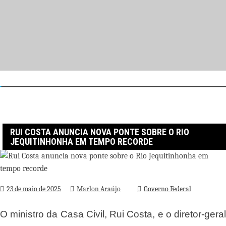
Pular
para
o
conteúdo
Página inicial
Governo Federal
Rui Costa anuncia nova ponte sobre o Rio Jequitinhonha em tempo
recorde
RUI COSTA ANUNCIA NOVA PONTE SOBRE O RIO
JEQUITINHONHA EM TEMPO RECORDE
23 de maio de 2025
Marlon Araújo
Governo Federal
O ministro da Casa Civil, Rui Costa, e o diretor-geral