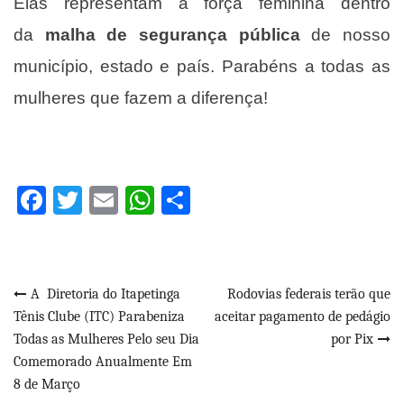
Elas representam a força feminina dentro
da
malha de segurança pública
de nosso
município, estado e país. Parabéns a todas as
mulheres que fazem a diferença!
Facebook
Twitter
Email
WhatsApp
Share
Navegação
A Diretoria do Itapetinga
Rodovias federais terão que
Tênis Clube (ITC) Parabeniza
aceitar pagamento de pedágio
de
Todas as Mulheres Pelo seu Dia
por Pix
Post
Comemorado Anualmente Em
8 de Março