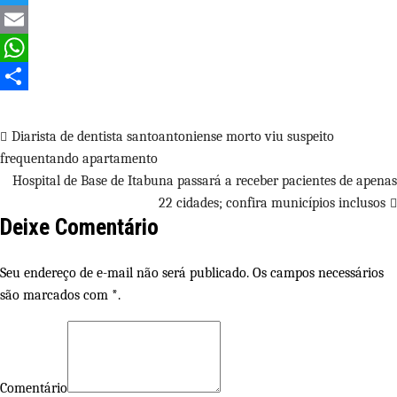
Twitter
Email
WhatsApp
Share
Navegação
Diarista de dentista santoantoniense morto viu suspeito
frequentando apartamento
de
Hospital de Base de Itabuna passará a receber pacientes de apenas
Post
22 cidades; confira municípios inclusos
Deixe Comentário
Seu endereço de e-mail não será publicado. Os campos necessários
são marcados com *.
Comentário