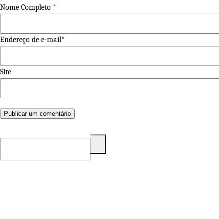
Nome Completo *
Endereço de e-mail*
Site
Pesquisar
por: