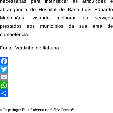
necessárias para intensificar as atribuições e
abrangência do Hospital de Base Luís Eduardo
Magalhães, visando melhorar os serviços
prestados aos municípios da sua área de
competência.
Fonte: Verdinho de Itabuna
Facebook
Twitter
Email
WhatsApp
Share
Navegação
Itapetinga: Feliz Aniversário Clébio Lemos!!