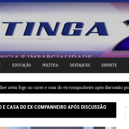
E
EDUCAÇÃO
POLÍTICA
DESTAQUES
ESPORTE
er ateia fogo no carro e casa do ex-companheiro após discussão po
O E CASA DO EX-COMPANHEIRO APÓS DISCUSSÃO
P
po