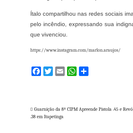
Ítalo compartilhou nas redes sociais 
pelo incêndio, expressando sua indig
que vivenciou.
https://www.instagram.com/marlon.araujos/
Facebook
Twitter
Email
WhatsApp
Share
Navegação
Guarnição da 8ª CIPM Apreende Pistola .45 e Revó
.38 em Itapetinga
de