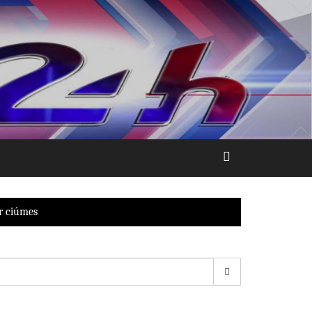
r ciúmes
esquisar
r: