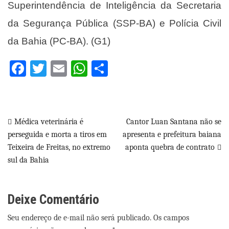
Superintendência de Inteligência da Secretaria
da Segurança Pública (SSP-BA) e Polícia Civil
da Bahia (PC-BA). (G1)
Facebook
Twitter
Email
WhatsApp
Share
Navegação
Médica veterinária é
Cantor Luan Santana não se
perseguida e morta a tiros em
apresenta e prefeitura baiana
de
Teixeira de Freitas, no extremo
aponta quebra de contrato
Post
sul da Bahia
Deixe Comentário
Seu endereço de e-mail não será publicado. Os campos