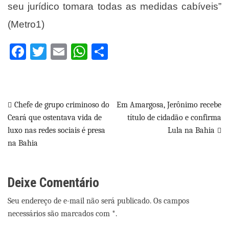
seu jurídico tomara todas as medidas cabíveis”
(Metro1)
Facebook
Twitter
Email
WhatsApp
Share
Navegação
Chefe de grupo criminoso do
Em Amargosa, Jerônimo recebe
Ceará que ostentava vida de
título de cidadão e confirma
de
luxo nas redes sociais é presa
Lula na Bahia
Post
na Bahia
Deixe Comentário
Seu endereço de e-mail não será publicado. Os campos
necessários são marcados com *.