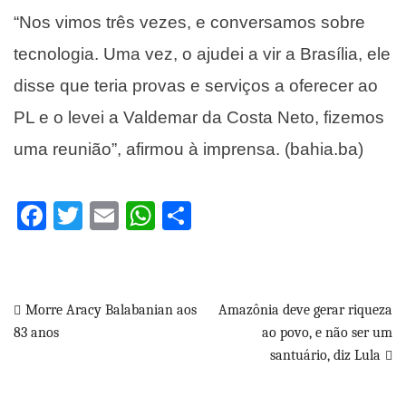
“Nos vimos três vezes, e conversamos sobre
tecnologia. Uma vez, o ajudei a vir a Brasília, ele
disse que teria provas e serviços a oferecer ao
PL e o levei a Valdemar da Costa Neto, fizemos
uma reunião”, afirmou à imprensa. (bahia.ba)
Facebook
Twitter
Email
WhatsApp
Share
Navegação
Morre Aracy Balabanian aos
Amazônia deve gerar riqueza
83 anos
ao povo, e não ser um
de
santuário, diz Lula
Post