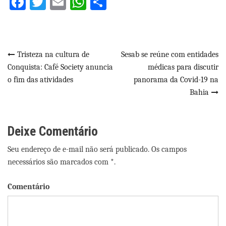
Facebook
Twitter
Email
WhatsApp
Share
Navegação
Tristeza na cultura de
Sesab se reúne com entidades
Conquista: Café Society anuncia
médicas para discutir
de
o fim das atividades
panorama da Covid-19 na
Post
Bahia
Deixe Comentário
Seu endereço de e-mail não será publicado. Os campos
necessários são marcados com *.
Comentário