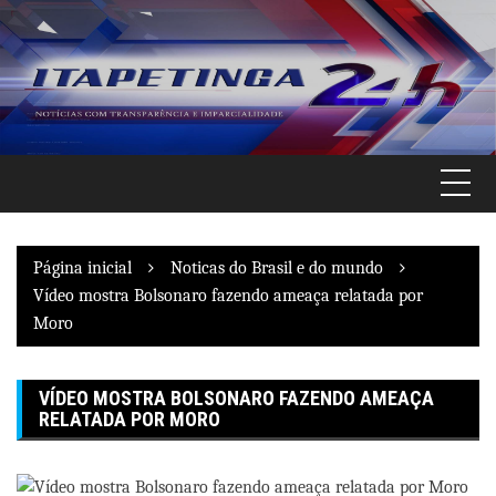
Pular
para
o
conteúdo
Página inicial
Noticas do Brasil e do mundo
Vídeo mostra Bolsonaro fazendo ameaça relatada por
Moro
VÍDEO MOSTRA BOLSONARO FAZENDO AMEAÇA
RELATADA POR MORO