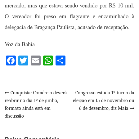
mercado, mas que estava sendo vendido por R$ 10 mil.
O vereador foi preso em flagrante e encaminhado à
delegacia de Bragança Paulista, acusado de receptação.
Voz da Bahia
Facebook
Twitter
Email
WhatsApp
Share
Navegação
Conquista: Comércio deverá
Congresso estuda 1º turno da
reabrir no dia 1º de junho,
eleição em 15 de novembro ou
de
formato ainda está em
6 de dezembro, diz Maia
Post
discussão