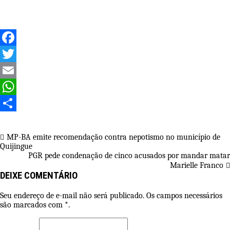
Facebook
Twitter
Email
WhatsApp
Share
Navegação
MP-BA emite recomendação contra nepotismo no município de
Quijingue
de
PGR pede condenação de cinco acusados por mandar matar
Post
Marielle Franco
DEIXE COMENTÁRIO
Seu endereço de e-mail não será publicado. Os campos necessários
são marcados com *.