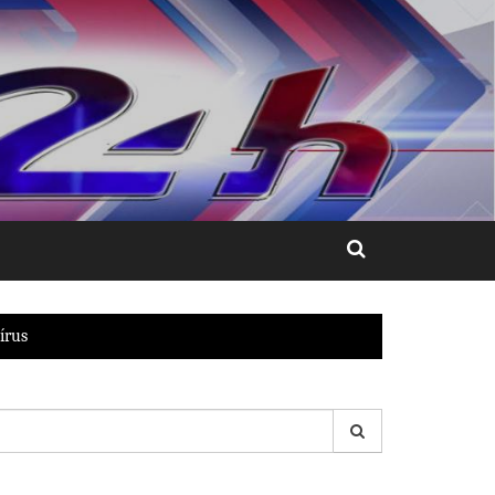
írus
esquisar
r: