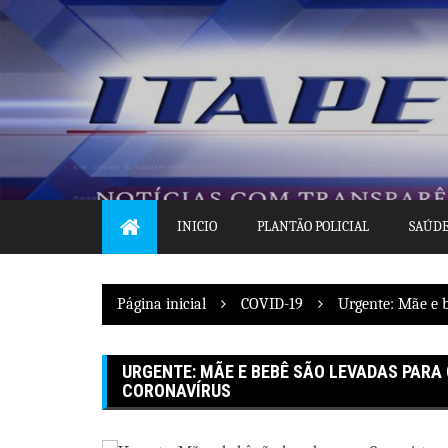
Pular
para
o
conteúdo
INICIO
PLANTÃO POLICIAL
SAÚD
Página inicial
COVID-19
Urgente: Mãe e b
URGENTE: MÃE E BEBÊ SÃO LEVADAS PARA
CORONAVÍRUS