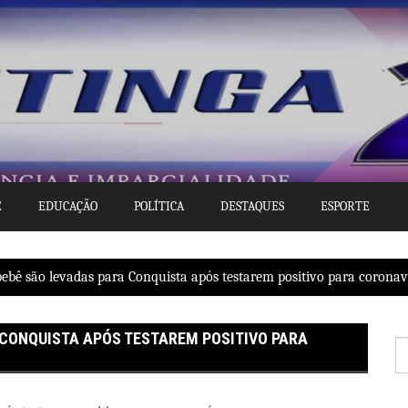
E
EDUCAÇÃO
POLÍTICA
DESTAQUES
ESPORTE
ebê são levadas para Conquista após testarem positivo para coronav
 CONQUISTA APÓS TESTAREM POSITIVO PARA
P
po