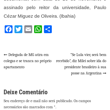
assinado pelo reitor da universidade, Paulo
Cézar Miguez de Oliveira. (Ibahia)
Facebook
Twitter
Email
WhatsApp
Share
Navegação
Delegada de MG atira em
“Se Lula vier, será bem
colegas e se tranca no próprio
recebido”, diz Milei sobre ida do
de
apartamento
presidente brasileiro à sua
Post
posse na Argentina
Deixe Comentário
Seu endereço de e-mail não será publicado. Os campos
necessários são marcados com *.