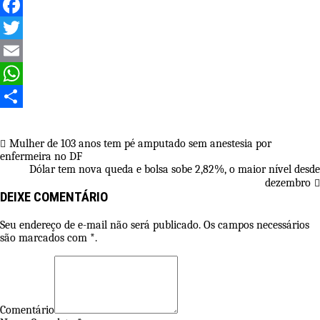
Facebook
Twitter
Email
WhatsApp
Share
Navegação
Mulher de 103 anos tem pé amputado sem anestesia por
enfermeira no DF
de
Dólar tem nova queda e bolsa sobe 2,82%, o maior nível desde
Post
dezembro
DEIXE COMENTÁRIO
Seu endereço de e-mail não será publicado. Os campos necessários
são marcados com *.
Comentário