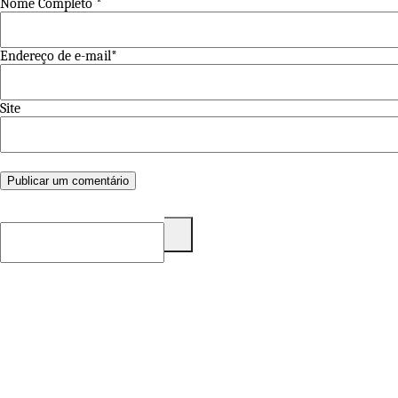
Nome Completo *
Endereço de e-mail*
Site
Pesquisar
por: