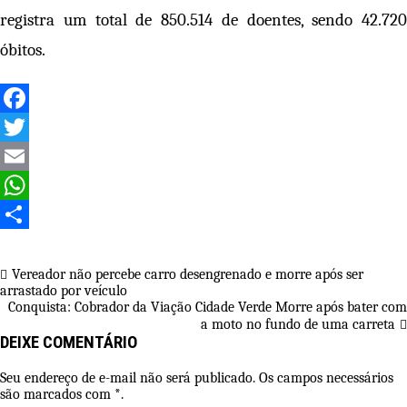
registra um total de 850.514 de doentes, sendo 42.720
óbitos.
Facebook
Twitter
Email
WhatsApp
Share
Navegação
Vereador não percebe carro desengrenado e morre após ser
arrastado por veículo
de
Conquista: Cobrador da Viação Cidade Verde Morre após bater com
Post
a moto no fundo de uma carreta
DEIXE COMENTÁRIO
Seu endereço de e-mail não será publicado. Os campos necessários
são marcados com *.