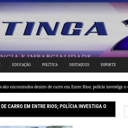
E
EDUCAÇÃO
POLÍTICA
DESTAQUES
ESPORTE
s são encontrados dentro de carro em Entre Rios; polícia investiga o
E CARRO EM ENTRE RIOS; POLÍCIA INVESTIGA O
P
po