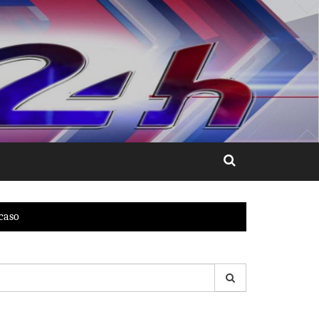
 caso
esquisar
r: