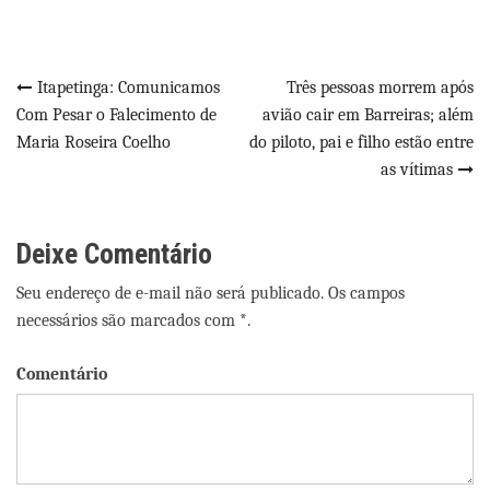
Navegação
Itapetinga: Comunicamos
Três pessoas morrem após
Com Pesar o Falecimento de
avião cair em Barreiras; além
de
Maria Roseira Coelho
do piloto, pai e filho estão entre
Post
as vítimas
Deixe Comentário
Seu endereço de e-mail não será publicado. Os campos
necessários são marcados com *.
Comentário