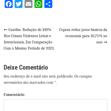
Facebook
Twitter
Email
WhatsApp
Share
Navegação
Caatiba: Redução de 100%
Copom reduz juros básicos da
Nos Crimes Violentos Letais e
economia para 10,75% ao
de
Intencionais, Em Comparação
ano
Post
Com o Mesmo Período de 2023.
Deixe Comentário
Seu endereço de e-mail não será publicado. Os campos
necessários são marcados com *.
Comentário