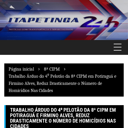
Pular
para
o
conteúdo
Página inicial
8ª CIPM
Trabalho Árduo do 4⁰ Pelotão da 8ª CIPM em Potiraguá e
Firmino Alves, Reduz Drasticamente o Número de
Homicídios Nas Cidades
TRABALHO ÁRDUO DO 4⁰ PELOTÃO DA 8ª CIPM EM
POTIRAGUÁ E FIRMINO ALVES, REDUZ
DRASTICAMENTE O NÚMERO DE HOMICÍDIOS NAS
CIDADES