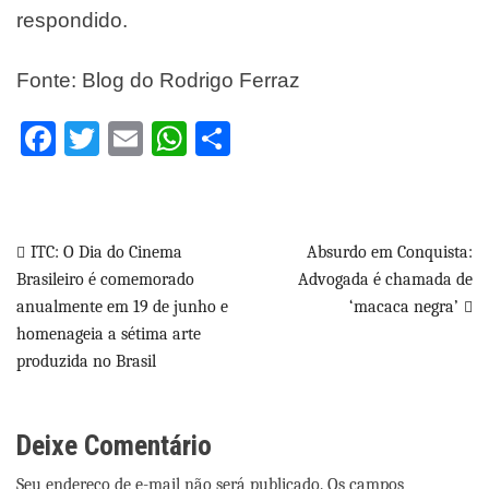
respondido.
Fonte: Blog do Rodrigo Ferraz
Facebook
Twitter
Email
WhatsApp
Share
Navegação
ITC: O Dia do Cinema
Absurdo em Conquista:
Brasileiro é comemorado
Advogada é chamada de
de
anualmente em 19 de junho e
‘macaca negra’
Post
homenageia a sétima arte
produzida no Brasil
Deixe Comentário
Seu endereço de e-mail não será publicado. Os campos