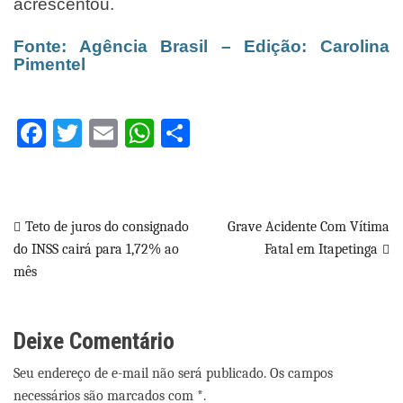
acrescentou.
Fonte: Agência Brasil – Edição: Carolina
Pimentel
Facebook
Twitter
Email
WhatsApp
Share
Navegação
Teto de juros do consignado
Grave Acidente Com Vítima
do INSS cairá para 1,72% ao
Fatal em Itapetinga
de
mês
Post
Deixe Comentário
Seu endereço de e-mail não será publicado. Os campos
necessários são marcados com *.