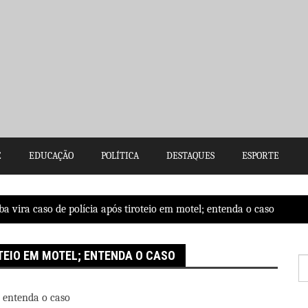
E
EDUCAÇÃO
POLÍTICA
DESTAQUES
ESPORTE
a vira caso de polícia após tiroteio em motel; entenda o caso
TEIO EM MOTEL; ENTENDA O CASO
P
po