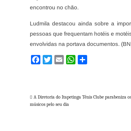
encontrou no chão.
Ludmila destacou ainda sobre a import
pessoas que frequentam hotéis e moté
envolvidas na portava documentos. (BN
Facebook
Twitter
Email
WhatsApp
Share
Navegação
A Diretoria do Itapetinga Tênis Clube parabeniza o
músicos pelo seu dia
de
Post