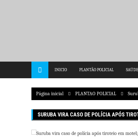
Pular
para
o
conteúdo
INICIO
PLANTÃO POLICIAL
SAÚD
Página inicial
PLANTAO POLICIAL
Surub
SURUBA VIRA CASO DE POLÍCIA APÓS TIRO