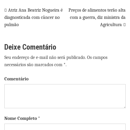
Navegação
Atriz Ana Beatriz Nogueira é
Preços de alimentos terão alta
diagnosticada com câncer no
com a guerra, diz ministra da
de
pulmão
Agricultura
Post
Deixe Comentário
Seu endereço de e-mail não será publicado. Os campos
necessários são marcados com *.
Comentário
Nome Completo *