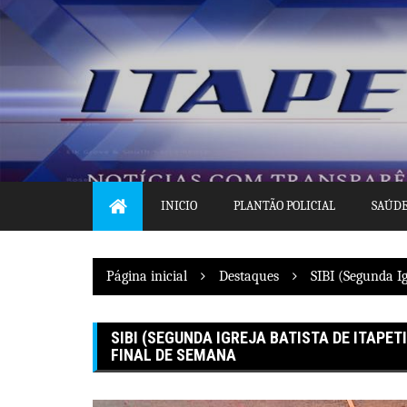
Pular
para
o
conteúdo
INICIO
PLANTÃO POLICIAL
SAÚD
Página inicial
Destaques
SIBI (Segunda I
SIBI (SEGUNDA IGREJA BATISTA DE ITAPE
FINAL DE SEMANA