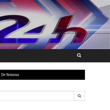
al De Semana
esquisar
r: