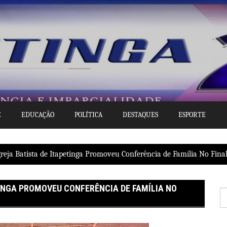
E
EDUCAÇÃO
POLÍTICA
DESTAQUES
ESPORTE
greja Batista de Itapetinga Promoveu Conferência de Família No Fin
TINGA PROMOVEU CONFERÊNCIA DE FAMÍLIA NO
P
po