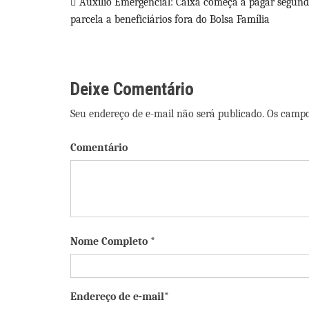
Navegação
Auxílio Emergencial: Caixa começa a pagar segun
parcela a beneficiários fora do Bolsa Família
de
Post
Deixe Comentário
Seu endereço de e-mail não será publicado. Os camp
Comentário
Nome Completo *
Endereço de e-mail*