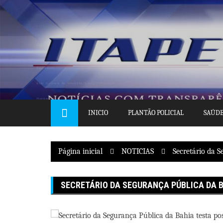
Pular
para
o
conteúdo
INICIO
PLANTÃO POLICIAL
SAÚD
Página inicial
NOTICIAS
Secretário da S
SECRETÁRIO DA SEGURANÇA PÚBLICA DA B