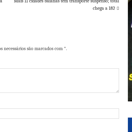
da
Mais 11 cidades baianas têm transporte suspenso; total
chega a 182
os necessários são marcados com *.