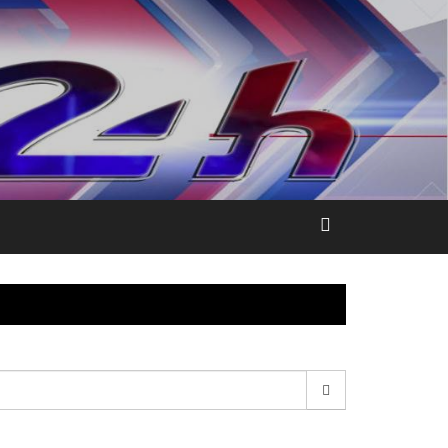
esquisar
r: