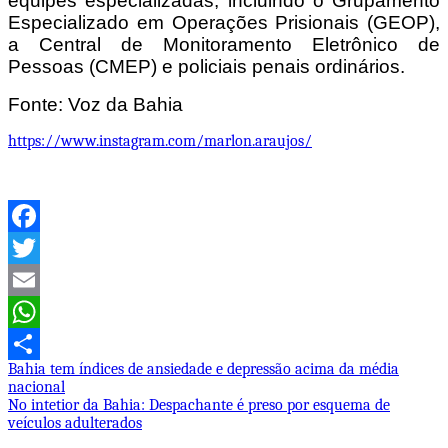
equipes especializadas, incluindo o Grupamento
Especializado em Operações Prisionais (GEOP),
a Central de Monitoramento Eletrônico de
Pessoas (CMEP) e policiais penais ordinários.
Fonte: Voz da Bahia
https://www.instagram.com/marlon.araujos/
Facebook
Twitter
Email
WhatsApp
Navegação
Bahia tem índices de ansiedade e depressão acima da média
Share
nacional
de
No intetior da Bahia: Despachante é preso por esquema de
veículos adulterados
Post