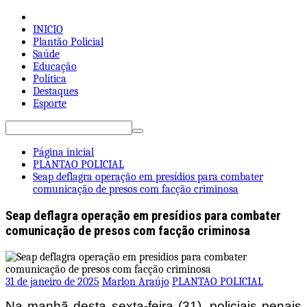
Pular
para
INICIO
o
Plantão Policial
conteúdo
Saúde
Educação
Política
Destaques
Esporte
Pesquisar
por:
Página inicial
PLANTAO POLICIAL
Seap deflagra operação em presídios para combater
comunicação de presos com facção criminosa
Seap deflagra operação em presídios para combater
comunicação de presos com facção criminosa
31 de janeiro de 2025
Marlon Araújo
PLANTAO POLICIAL
Na manhã desta sexta-feira (31), policiais penais