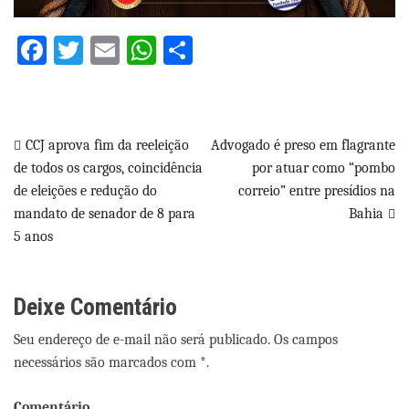
Facebook
Twitter
Email
WhatsApp
Share
Navegação
CCJ aprova fim da reeleição
Advogado é preso em flagrante
de todos os cargos, coincidência
por atuar como “pombo
de
de eleições e redução do
correio” entre presídios na
Post
mandato de senador de 8 para
Bahia
5 anos
Deixe Comentário
Seu endereço de e-mail não será publicado. Os campos
necessários são marcados com *.
Comentário