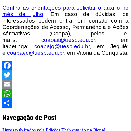
Confira as orientações para solicitar o auxílio no
mês de julho
. Em caso de dúvidas, os
interessados podem entrar em contato com a
Coordenações de Acesso, Permanência e Ações
Afirmativas (Coapa), pelos e-
mails:
coapait@uesb.edu.br
, em
Itapetinga;
coapajq@uesb.edu.br
, em Jequié;
e
coapavc@uesb.edu.br
, em Vitória da Conquista.
Facebook
Twitter
Email
WhatsApp
Share
Navegação de Post
Livros publicados pela Edições Uesb estarão na Bienal