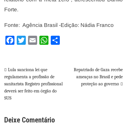
Forte.
Fonte: Agência Brasil -Edição: Nádia Franco
Facebook
Twitter
Email
WhatsApp
Share
Navegação
Lula sanciona lei que
Repatriado de Gaza recebe
regulamenta a profissão de
ameaças no Brasil e pede
de
sanitarista Registro profissional
proteção ao governo
Post
deverá ser feito em órgão do
SUS
Deixe Comentário