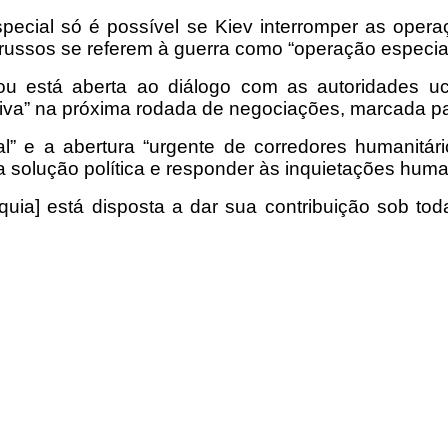
ecial só é possível se Kiev interromper as operaç
 russos se referem à guerra como “operação especial
ou está aberta ao diálogo com as autoridades 
va” na próxima rodada de negociações, marcada par
al” e a abertura “urgente de corredores humanitár
a solução política e responder às inquietações human
uia] está disposta a dar sua contribuição sob toda