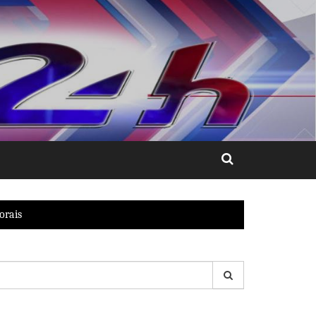
orais
esquisar
r: