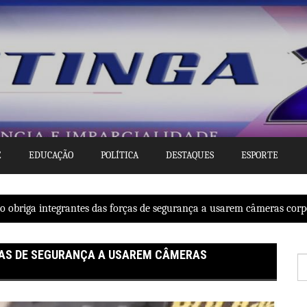
E
EDUCAÇÃO
POLÍTICA
DESTAQUES
ESPORTE
to obriga integrantes das forças de segurança a usarem câmeras corp
ÇAS DE SEGURANÇA A USAREM CÂMERAS
P
po