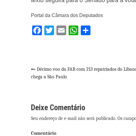
texto seguirá para o Senado para a votaçã
Portal da Câmara dos Deputados
Facebook
Twitter
Email
WhatsApp
Share
Navegação
Décimo voo da FAB com 213 repatriados do Líban
chega a São Paulo
de
Post
Deixe Comentário
Seu endereço de e-mail não será publicado. Os camp
Comentário