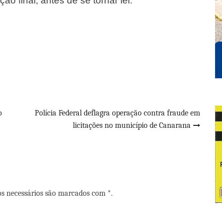
o final, antes de se tornar lei.
o
Polícia Federal deflagra operação contra fraude em
licitações no município de Canarana
os necessários são marcados com *.