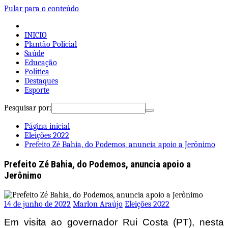
Pular para o conteúdo
INICIO
Plantão Policial
Saúde
Educação
Política
Destaques
Esporte
Pesquisar por:
Página inicial
Eleições 2022
Prefeito Zé Bahia, do Podemos, anuncia apoio a Jerônimo
Prefeito Zé Bahia, do Podemos, anuncia apoio a
Jerônimo
14 de junho de 2022
Marlon Araújo
Eleições 2022
Em visita ao governador Rui Costa (PT), nesta