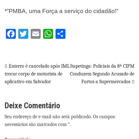
*”PMBA, uma Força a serviço do cidadão!”
Facebook
Twitter
Email
WhatsApp
Share
Navegação
Enterro é cancelado após IML
Itapetinga: Policiais da 8ª CIPM
trocar corpo de motorista de
Conduzem Segundo Acusado de
de
aplicativo em Salvador
Furtos a Supermercados
Post
Deixe Comentário
Seu endereço de e-mail não será publicado. Os campos
necessários são marcados com *.