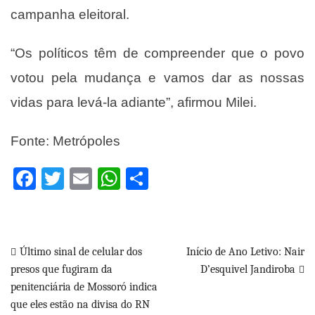
campanha eleitoral.
“Os políticos têm de compreender que o povo
votou pela mudança e vamos dar as nossas
vidas para levá-la adiante”, afirmou Milei.
Fonte: Metrópoles
Facebook
Twitter
Email
WhatsApp
Share
Navegação
Último sinal de celular dos
Início de Ano Letivo: Nair
presos que fugiram da
D’esquivel Jandiroba
de
penitenciária de Mossoró indica
Post
que eles estão na divisa do RN