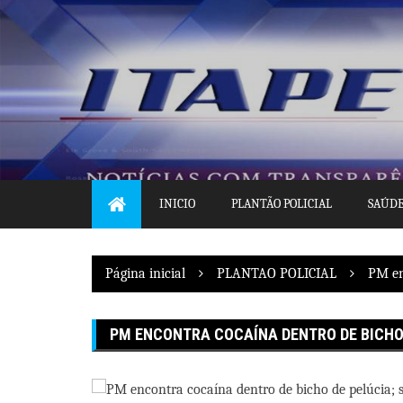
Pular
para
o
conteúdo
INICIO
PLANTÃO POLICIAL
SAÚD
Página inicial
PLANTAO POLICIAL
PM en
PM ENCONTRA COCAÍNA DENTRO DE BICHO 