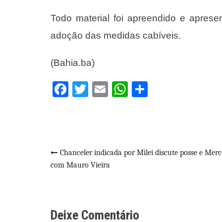
Todo material foi apreendido e apresen
adoção das medidas cabíveis.
(Bahia.ba)
Facebook
Twitter
Email
WhatsApp
Share
Navegação
Chanceler indicada por Milei discute posse e Merc
com Mauro Vieira
de
Post
Deixe Comentário