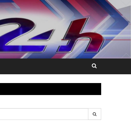
esquisar
r: