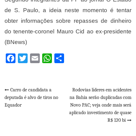
de S. Paulo, a ideia neste momento é tentar
obter informações sobre repasses de dinheiro
do tenente-coronel Mauro Cid ao ex-presidente
(BNews)
Facebook
Twitter
Email
WhatsApp
Share
Navegação
Carro de candidata a
Rodovias líderes em acidentes
deputada é alvo de tiros no
na Bahia serão duplicadas com
de
Equador
Novo PAC; veja onde mais será
Post
aplicado investimento de quase
R$ 120 bi