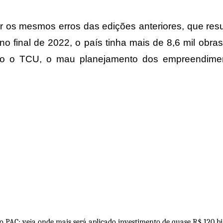
r os mesmos erros das edições anteriores, que res
o final de 2022, o país tinha mais de 8,6 mil obra
 o TCU, o mau planejamento dos empreendimentos
 PAC; veja onde mais será aplicado investimento de quase R$ 120 bi