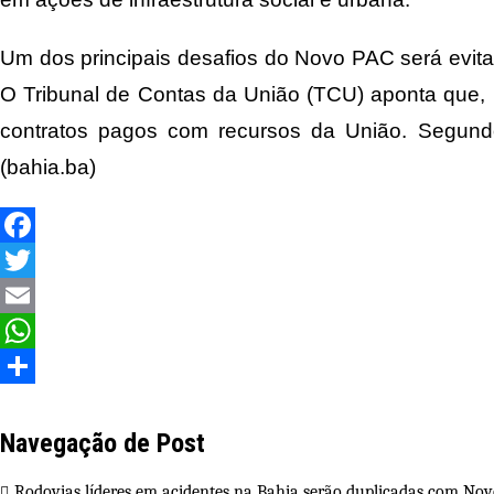
Um dos principais desafios do Novo PAC será evita
O Tribunal de Contas da União (TCU) aponta que, n
contratos pagos com recursos da União. Segundo
(bahia.ba)
Facebook
Twitter
Email
WhatsApp
Share
Navegação de Post
Rodovias líderes em acidentes na Bahia serão duplicadas com Novo