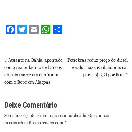
Facebook
Twitter
Email
WhatsApp
Share
Navegação
Atuante na Bahia, apontado
Petrobras reduz preço do diesel
como maior ladrão de bancos
e valor nas distribuidoras cai
de
do país morre em confronto
para R$ 3,30 por litro
Post
com o Bope em Alagoas
Deixe Comentário
Seu endereço de e-mail não será publicado. Os campos
necessários são marcados com *.