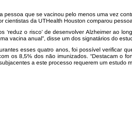
e a pessoa que se vacinou pelo menos uma vez con
por cientistas da UTHealth Houston comparou pesso
s ‘reduz o risco’ de desenvolver Alzheimer ao lon
 vacina anual”, disse um dos signatários do est
ntes esses quatro anos, foi possível verificar q
m os 8,5% dos não imunizados. “Destacam o forte e
subjacentes a este processo requerem um estudo ma