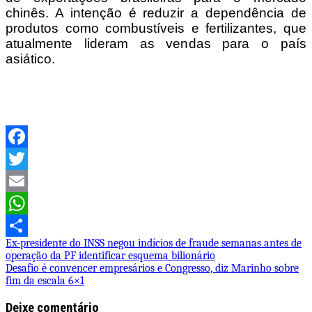
chinês. A intenção é reduzir a dependência de
produtos como combustíveis e fertilizantes, que
atualmente lideram as vendas para o país
asiático.
Facebook
Twitter
Email
WhatsApp
Navegação
Ex-presidente do INSS negou indícios de fraude semanas antes de
Share
operação da PF identificar esquema bilionário
de
Desafio é convencer empresários e Congresso, diz Marinho sobre
fim da escala 6×1
Post
Deixe comentário