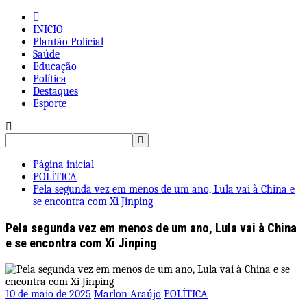
Pular
para
INICIO
o
Plantão Policial
conteúdo
Saúde
Educação
Política
Destaques
Esporte
Pesquisar
por:
Página inicial
POLÍTICA
Pela segunda vez em menos de um ano, Lula vai à China e
se encontra com Xi Jinping
Pela segunda vez em menos de um ano, Lula vai à China
e se encontra com Xi Jinping
10 de maio de 2025
Marlon Araújo
POLÍTICA