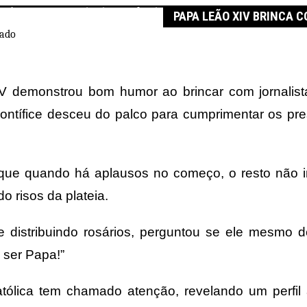
riência no quinto dia de pontificado
PAPA LEÃO XIV BRINCA C
IV demonstrou bom humor ao brincar com jornalis
pontífice desceu do palco para cumprimentar os pr
que quando há aplausos no começo, o resto não im
do risos da plateia.
istribuindo rosários, perguntou se ele mesmo dev
 ser Papa!”
atólica tem chamado atenção, revelando um perfil 