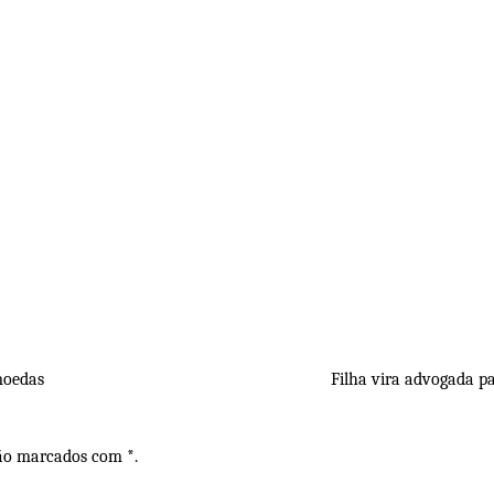
moedas
Filha vira advogada p
são marcados com *.