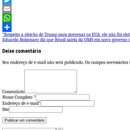
Twitter
Email
WhatsApp
Navegação
“Respeito a eleição de Trump para governar os EUA, ele não foi el
Share
Eduardo Bolsonaro diz que Brasil sairia da OMS em novo governo d
de
Deixe comentário
Post
Seu endereço de e-mail não será publicado. Os campos necessários
Comentário
Nome Completo *
Endereço de e-mail*
Site