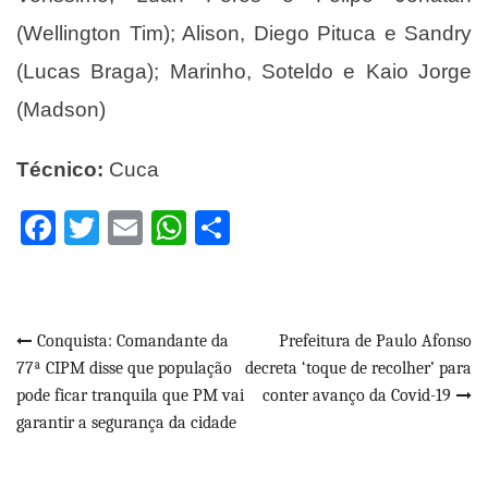
(Wellington Tim); Alison, Diego Pituca e Sandry
(Lucas Braga); Marinho, Soteldo e Kaio Jorge
(Madson)
Técnico:
Cuca
Facebook
Twitter
Email
WhatsApp
Share
Navegação
Conquista: Comandante da
Prefeitura de Paulo Afonso
77ª CIPM disse que população
decreta ‘toque de recolher’ para
de
pode ficar tranquila que PM vai
conter avanço da Covid-19
Post
garantir a segurança da cidade