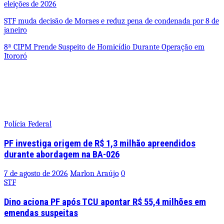
eleições de 2026
STF muda decisão de Moraes e reduz pena de condenada por 8 de
janeiro
8ª CIPM Prende Suspeito de Homicídio Durante Operação em
Itororó
Polícia Federal
PF investiga origem de R$ 1,3 milhão apreendidos
durante abordagem na BA-026
7 de agosto de 2026
Marlon Araújo
0
STF
Dino aciona PF após TCU apontar R$ 55,4 milhões em
emendas suspeitas