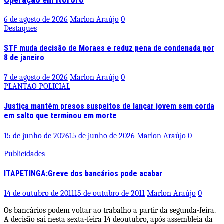
6 de agosto de 2026
Marlon Araújo
0
Destaques
STF muda decisão de Moraes e reduz pena de condenada por
8 de janeiro
7 de agosto de 2026
Marlon Araújo
0
PLANTAO POLICIAL
Justiça mantém presos suspeitos de lançar jovem sem corda
em salto que terminou em morte
15 de junho de 2026
15 de junho de 2026
Marlon Araújo
0
Publicidades
ITAPETINGA:Greve dos bancários pode acabar
14 de outubro de 2011
15 de outubro de 2011
Marlon Araújo
0
Os bancários podem voltar ao trabalho a partir da segunda-feira.
A decisão sai nesta sexta-feira 14 deoutubro, após assembleia da