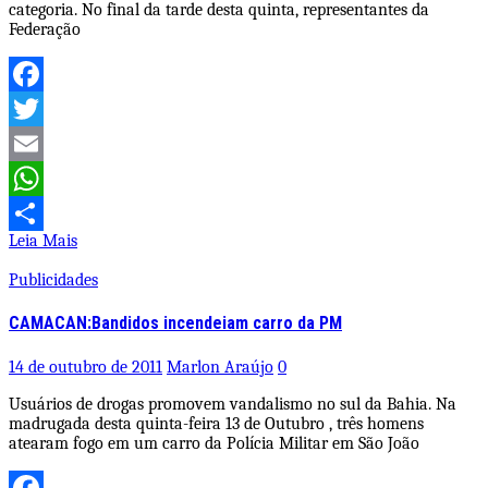
categoria. No final da tarde desta quinta, representantes da
Federação
Facebook
Twitter
Email
WhatsApp
Leia Mais
Share
Publicidades
CAMACAN:Bandidos incendeiam carro da PM
14 de outubro de 2011
Marlon Araújo
0
Usuários de drogas promovem vandalismo no sul da Bahia. Na
madrugada desta quinta-feira 13 de Outubro , três homens
atearam fogo em um carro da Polícia Militar em São João