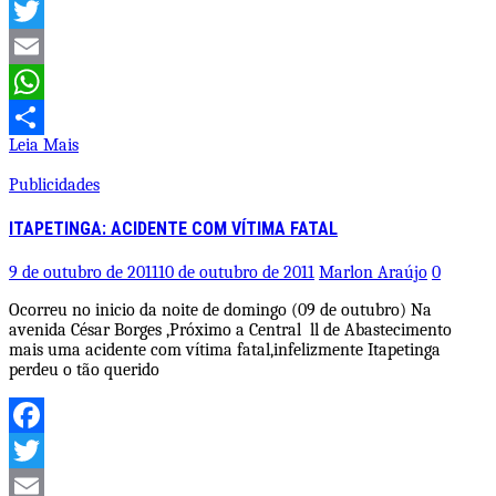
Facebook
Twitter
Email
WhatsApp
Leia Mais
Share
Publicidades
ITAPETINGA: ACIDENTE COM VÍTIMA FATAL
9 de outubro de 2011
10 de outubro de 2011
Marlon Araújo
0
Ocorreu no inicio da noite de domingo (09 de outubro) Na
avenida César Borges ,Próximo a Central ll de Abastecimento
mais uma acidente com vítima fatal,infelizmente Itapetinga
perdeu o tão querido
Facebook
Twitter