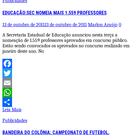
Publicidades
EDUCAÇÃO:SEC NOMEIA MAIS 1.559 PROFESSORES
13 de outubro de 2011
13 de outubro de 2011
Marlon Araújo
0
A Secretaria Estadual de Educação anunciou nesta terça a
nomeação de 1.559 professores aprovados em concurso público.
Estão sendo convocados os aprovados no concurso realizado em
janeiro deste ano. No
Facebook
Twitter
Email
WhatsApp
Leia Mais
Share
Publicidades
BANDEIRA DO COLÔNIA: CAMPEONATO DE FUTEBOL.