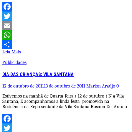
Facebook
Twitter
Email
WhatsApp
Leia Mais
Share
Publicidades
DIA DAS CRIANÇAS: VILA SANTANA
12 de outubro de 2011
13 de outubro de 2011
Marlon Araújo
0
Estivemos na manhã de Quarta-feira ( 12 de outubro ) N a Vila
Santana, E acompanhamos a linda festa promovida na
Residência da Representante da Vila Santana Rosana De Araujo
Facebook