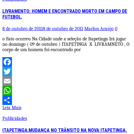
LIVRAMENTO: HOMEM E ENCONTRADO MORTO EM CAMPO DE
FUTEBOL.
8 de outubro de 2011
8 de outubro de 2011
Marlon Araújo
0
o Fato ocorreu Na Cidade onde a seleção de Itapetinga Irá jogar
no domingo ( 09 de outubro ) ITAPETINGA X LIVRAMNETO , O
corpo de um homem foi encontrado por
Facebook
Twitter
Email
WhatsApp
Leia Mais
Share
Publicidades
ITAPETINGA:MUDANÇA NO TRÂNSITO NA NOVA ITAPETINGA.