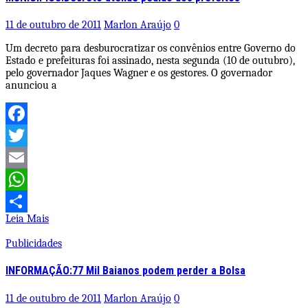
11 de outubro de 2011
Marlon Araújo
0
Um decreto para desburocratizar os convênios entre Governo do
Estado e prefeituras foi assinado, nesta segunda (10 de outubro),
pelo governador Jaques Wagner e os gestores. O governador
anunciou a
Facebook
Twitter
Email
WhatsApp
Leia Mais
Share
Publicidades
INFORMAÇÃO:77 Mil Baianos podem perder a Bolsa
11 de outubro de 2011
Marlon Araújo
0