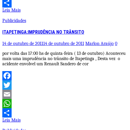
WhatsApp
Leia Mais
Share
Publicidades
ITAPETINGA:IMPRUDÊNCIA NO TRÂNSITO
14 de outubro de 2011
14 de outubro de 2011
Marlon Araújo
0
por volta das 17:00 hs de quinta-feira ( 13 de outubro) Aconteceu
mais uma imprudência no trânsito de Itapetinga , Desta vez o
acidente envolvel um Renault Sandero de cor
Facebook
Twitter
Email
WhatsApp
Leia Mais
Share