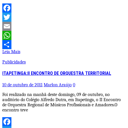
Facebook
Twitter
Email
WhatsApp
Leia Mais
Share
Publicidades
ITAPETINGA:II ENCONTRO DE ORQUESTRA TERRITORIAL
10 de outubro de 2011
Marlon Araújo
0
Foi realizado na manhã deste domingo, 09 de outubro, no
auditório do Colégio Alfredo Dutra, em Itapetinga, o II Encontro
de Orquestra Regional de Músicos Profissionais e Amadores.O
encontro teve