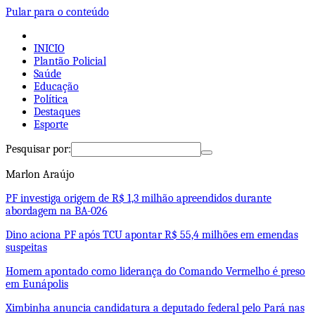
Pular para o conteúdo
INICIO
Plantão Policial
Saúde
Educação
Política
Destaques
Esporte
Pesquisar por:
Marlon Araújo
PF investiga origem de R$ 1,3 milhão apreendidos durante
abordagem na BA-026
Dino aciona PF após TCU apontar R$ 55,4 milhões em emendas
suspeitas
Homem apontado como liderança do Comando Vermelho é preso
em Eunápolis
Ximbinha anuncia candidatura a deputado federal pelo Pará nas