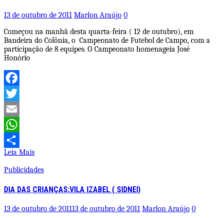
13 de outubro de 2011
Marlon Araújo
0
Começou na manhã desta quarta-feira ( 12 de outubro), em
Bandeira do Colônia, o Campeonato de Futebol de Campo, com a
participação de 8 equipes. O Campeonato homenageia José
Honório
Facebook
Twitter
Email
WhatsApp
Leia Mais
Share
Publicidades
DIA DAS CRIANÇAS:VILA IZABEL ( SIDNEI)
13 de outubro de 2011
13 de outubro de 2011
Marlon Araújo
0