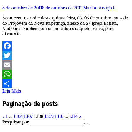
8 de outubro de 2011
8 de outubro de 2011
Marlon Araújo
0
Aconteceu na noite desta quinta-feira, dia 06 de outubro, na sede
do ProJovem da Nova Itapetinga, anexo da 2ª Igreja Batista,
Audiência Pública com os moradores daquele bairro, para
discussão
Facebook
Twitter
Email
WhatsApp
Leia Mais
Share
Paginação de posts
«
1
…
1.106
1.107
1.108
1.109
1.110
…
1.116
»
Pesquisar por: