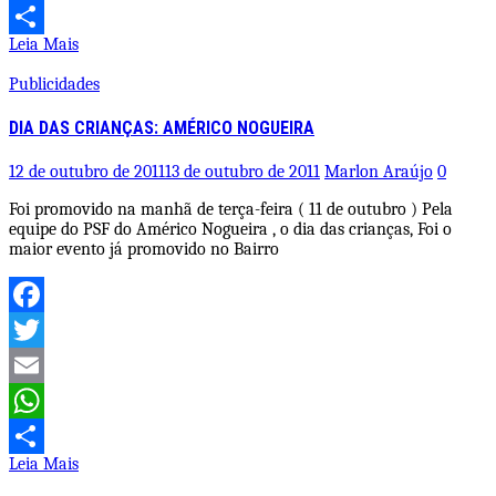
WhatsApp
Leia Mais
Share
Publicidades
DIA DAS CRIANÇAS: AMÉRICO NOGUEIRA
12 de outubro de 2011
13 de outubro de 2011
Marlon Araújo
0
Foi promovido na manhã de terça-feira ( 11 de outubro ) Pela
equipe do PSF do Américo Nogueira , o dia das crianças, Foi o
maior evento já promovido no Bairro
Facebook
Twitter
Email
WhatsApp
Leia Mais
Share