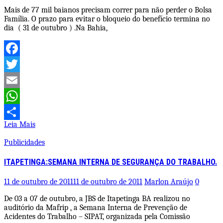
Mais de 77 mil baianos precisam correr para não perder o Bolsa
Família. O prazo para evitar o bloqueio do benefício termina no
dia ( 31 de outubro ) .Na Bahia,
Facebook
Twitter
Email
WhatsApp
Leia Mais
Share
Publicidades
ITAPETINGA:SEMANA INTERNA DE SEGURANÇA DO TRABALHO.
11 de outubro de 2011
11 de outubro de 2011
Marlon Araújo
0
De 03 a 07 de outubro, a JBS de Itapetinga BA realizou no
auditório da Mafrip , a Semana Interna de Prevenção de
Acidentes do Trabalho – SIPAT, organizada pela Comissão