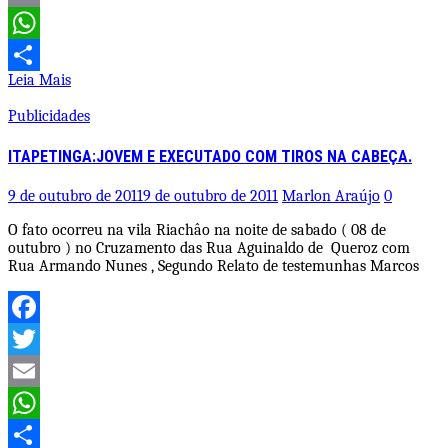
Email
WhatsApp
Leia Mais
Share
Publicidades
ITAPETINGA:JOVEM E EXECUTADO COM TIROS NA CABEÇA.
9 de outubro de 2011
9 de outubro de 2011
Marlon Araújo
0
O fato ocorreu na vila Riachâo na noite de sabado ( 08 de
outubro ) no Cruzamento das Rua Aguinaldo de Queroz com
Rua Armando Nunes , Segundo Relato de testemunhas Marcos
Facebook
Twitter
Email
WhatsApp