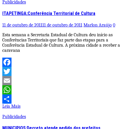
Publicidades
ITAPETINGA:Conferência Territorial de Cultura
11 de outubro de 2011
11 de outubro de 2011
Marlon Araújo
0
Esta semana a Secretaria Estadual de Cultura deu início as
Conferências Territoriais que faz parte das etapas para a
Conferência Estadual de Cultura. A próxima cidade a receber a
caravana
Facebook
Twitter
Email
WhatsApp
Leia Mais
Share
Publicidades
MUNICIPIOS:Decreto atende pedido dos prefeitos