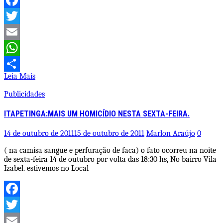
Facebook
Twitter
Email
WhatsApp
Leia Mais
Share
Publicidades
ITAPETINGA:MAIS UM HOMICÍDIO NESTA SEXTA-FEIRA.
14 de outubro de 2011
15 de outubro de 2011
Marlon Araújo
0
( na camisa sangue e perfuração de faca) o fato ocorreu na noite
de sexta-feira 14 de outubro por volta das 18:30 hs, No bairro Vila
Izabel. estivemos no Local
Facebook
Twitter