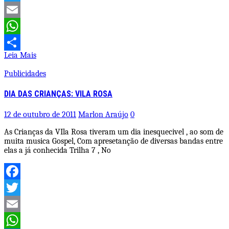
Twitter
Email
WhatsApp
Leia Mais
Share
Publicidades
DIA DAS CRIANÇAS: VILA ROSA
12 de outubro de 2011
Marlon Araújo
0
As Crianças da VIla Rosa tiveram um dia inesquecivel , ao som de
muita musica Gospel, Com apresetanção de diversas bandas entre
elas a já conhecida Trilha 7 , No
Facebook
Twitter
Email