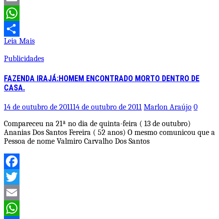
Email
WhatsApp
Leia Mais
Share
Publicidades
FAZENDA IRAJÁ:HOMEM ENCONTRADO MORTO DENTRO DE
CASA.
14 de outubro de 2011
14 de outubro de 2011
Marlon Araújo
0
Compareceu na 21ª no dia de quinta-feira ( 13 de outubro)
Ananias Dos Santos Fereira ( 52 anos) O mesmo comunicou que a
Pessoa de nome Valmiro Carvalho Dos Santos
Facebook
Twitter
Email