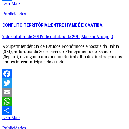
Leia Mais
Share
Publicidades
CONFLITO TERRITÓRIAL:ENTRE ITAMBÉ E CAATIBA
9 de outubro de 2011
9 de outubro de 2011
Marlon Araújo
0
A Superintendência de Estudos Econômicos e Sociais da Bahia
(SEI), autarquia da Secretaria do Planejamento do Estado
(Seplan), divulgou o andamento do trabalho de atualização dos
limites intermunicipais do estado
Facebook
Twitter
Email
WhatsApp
Leia Mais
Share
Publicidades