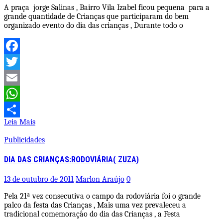
A praça jorge Salinas , Bairro Vila Izabel ficou pequena para a
grande quantidade de Crianças que participaram do bem
organizado evento do dia das crianças , Durante todo o
Facebook
Twitter
Email
WhatsApp
Leia Mais
Share
Publicidades
DIA DAS CRIANÇAS:RODOVIÁRIA( ZUZA)
13 de outubro de 2011
Marlon Araújo
0
Pela 21ª vez consecutiva o campo da rodoviária foi o grande
palco da festa das Crianças , Mais uma vez prevaleceu a
tradicional comemoraçâo do dia das Crianças , a Festa